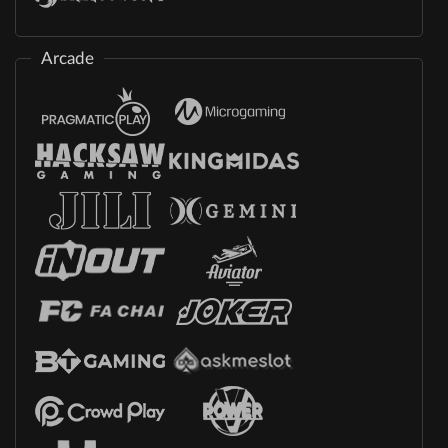
Arcade