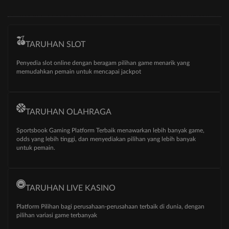
TARUHAN SLOT
Penyedia slot online dengan beragam pilihan game menarik yang
memudahkan pemain untuk mencapai jackpot
TARUHAN OLAHRAGA
Sportsbook Gaming Platform Terbaik menawarkan lebih banyak game,
odds yang lebih tinggi, dan menyediakan pilihan yang lebih banyak
untuk pemain.
TARUHAN LIVE KASINO
Platform Pilihan bagi perusahaan-perusahaan terbaik di dunia, dengan
pilihan variasi game terbanyak