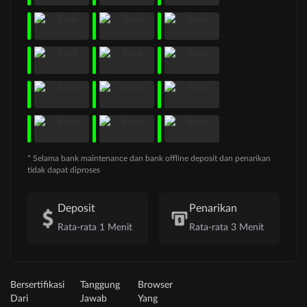
* Selama bank maintenance dan bank offline deposit dan penarikan
tidak dapat diproses
Deposit
Penarikan
Rata-rata 1 Menit
Rata-rata 3 Menit
Bersertifikasi
Tanggung
Browser
Dari
Jawab
Yang