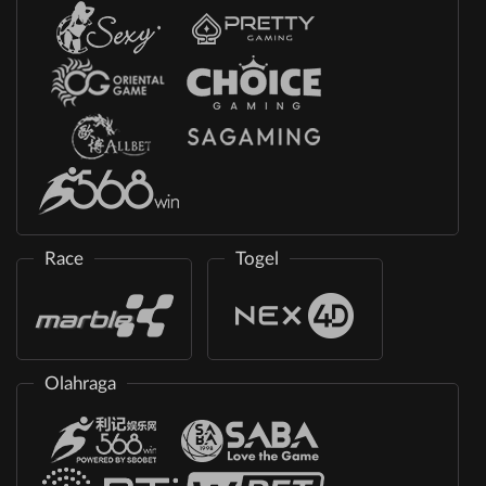
Race
Togel
Olahraga