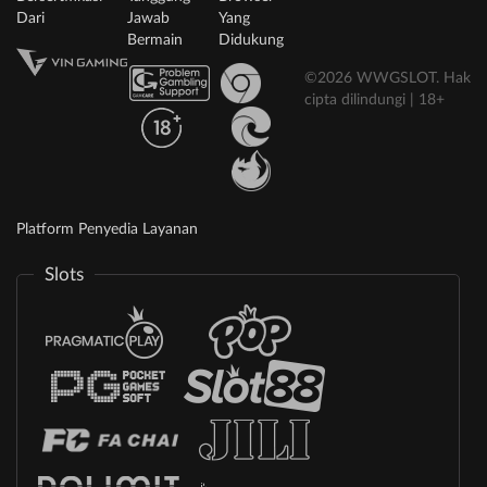
Dari
Jawab
Yang
Bermain
Didukung
©2026 WWGSLOT. Hak
cipta dilindungi | 18+
Platform Penyedia Layanan
Slots