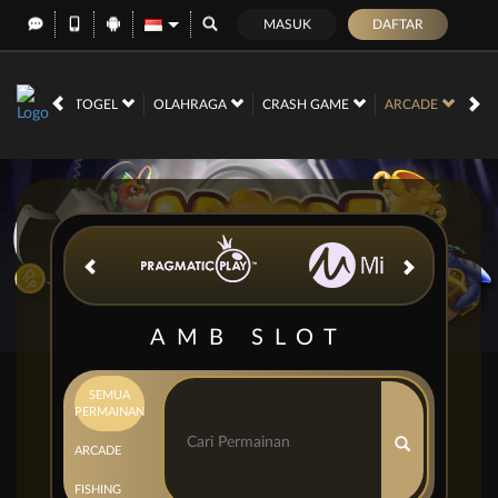
MASUK
DAFTAR
RACE
TOGEL
OLAHRAGA
CRASH GAME
ARCADE
PO
AMB SLOT
SEMUA
PERMAINAN
ARCADE
FISHING