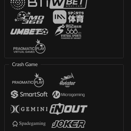
Crash Game