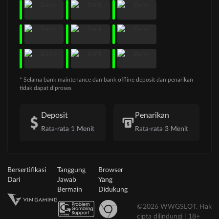
* Selama bank maintenance dan bank offline deposit dan penarikan
tidak dapat diproses
Deposit
Penarikan
Rata-rata 1 Menit
Rata-rata 3 Menit
Bersertifikasi
Tanggung
Browser
Dari
Jawab
Yang
Bermain
Didukung
©2026 WWGSLOT. Hak
cipta dilindungi | 18+