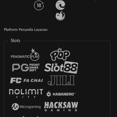
Platform Penyedia Layanan
Slots