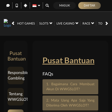
MASUK
DAFTAR
HOT GAMES
SLOTS
LIVE CASINO
RACE
TOGEL
Pusat
Pusat Bantuan
Bantuan
Responsible
FAQs
Gambling
1. Bagaimana Cara Membuat
Akun Di WWGSLOT?
Tentang
WWGSLOT
2. Mata Uang Apa Saja Yang
Diterima Oleh WWGSLOT?