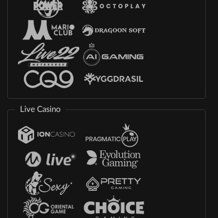
Live Casino