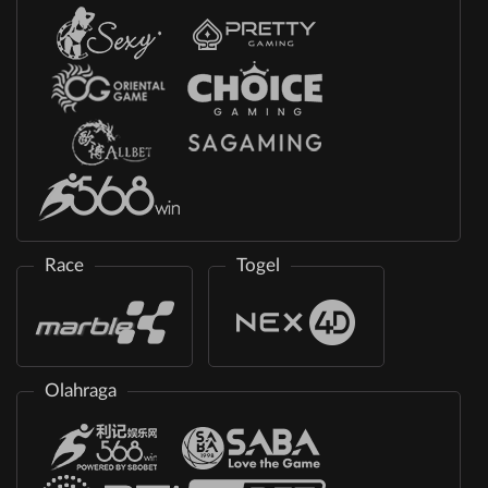
Race
Togel
Olahraga