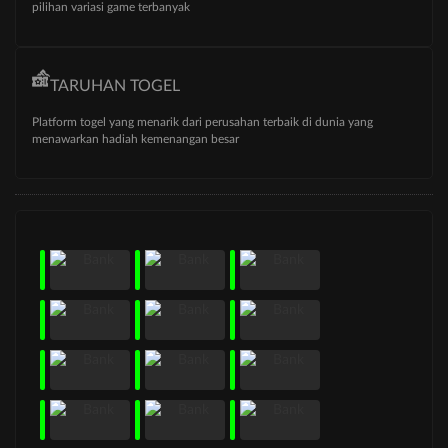
pilihan variasi game terbanyak
TARUHAN TOGEL
Platform togel yang menarik dari perusahan terbaik di dunia yang
menawarkan hadiah kemenangan besar