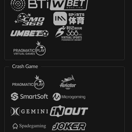
Crash Game