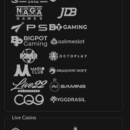
Live Casino