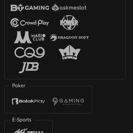
Poker
E-Sports