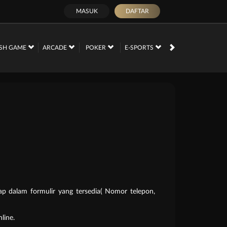
MASUK
DAFTAR
SH GAME
ARCADE
POKER
E-SPORTS
SABUNG AYAM
p dalam formulir yang tersedia( Nomor telepon,
line.