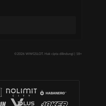
©2026 WWGSLOT. Hak cipta dilindungi | 18+