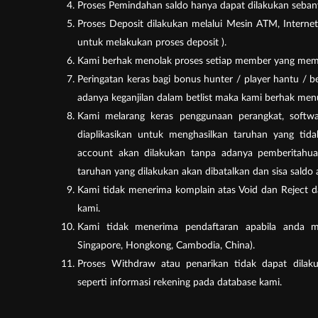
Proses Pemindahan saldo hanya dapat dilakukan sebanya
Proses Deposit dilakukan melalui Mesin ATM, Internet 
untuk melakukan proses deposit ).
Kami berhak menolak proses setiap member yang mema
Peringatan keras bagi bonus hunter / player hantu / bett
adanya keganjilan dalam betlist maka kami berhak men
Kami melarang keras penggunaan perangkat, softw
diaplikasikan untuk menghasilkan taruhan yang ti
account akan dilakukan tanpa adanya pemberitahu
taruhan yang dilakukan akan dibatalkan dan sisa saldo
Kami tidak menerima komplain atas Void dan Reject d
kami.
Kami tidak menerima pendaftaran apabila anda m
Singapore, Hongkong, Cambodia, China).
Proses Withdraw atau penarikan tidak dapat dilaku
seperti informasi rekening pada database kami.