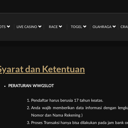
OTS
LIVE CASINO
RACE
TOGEL
OLAHRAGA
CRA
Syarat dan Ketentuan
PERATURAN WWGSLOT
Pendaftar harus berusia 17 tahun keatas.
Anda wajib memberikan data informasi dengan lengka
Nomor dan Nama Rekening )
Proses Transaksi hanya bisa dilakukan pada jam bank on