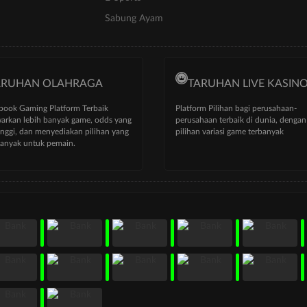
Sabung Ayam
ARUHAN OLAHRAGA
TARUHAN LIVE KASIN
book Gaming Platform Terbaik
Platform Pilihan bagi perusahaan-
rkan lebih banyak game, odds yang
perusahaan terbaik di dunia, dengan
tinggi, dan menyediakan pilihan yang
pilihan variasi game terbanyak
banyak untuk pemain.