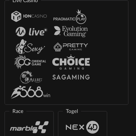
Live Casino
Race
Togel