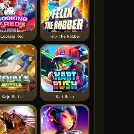
Cooking Red
Felix The Robber
Kaiju Battle
Kart Rush