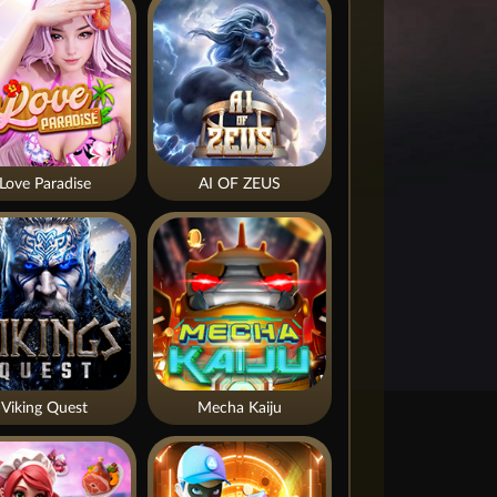
Love Paradise
AI OF ZEUS
Viking Quest
Mecha Kaiju