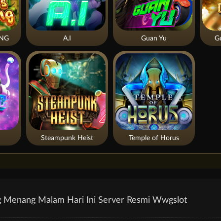
ING
A.I
Guan Yu
G
Steampunk Heist
Temple of Horus
 Menang Malam Hari Ini Server Resmi Wwgslot