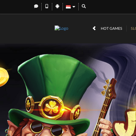
HOT GAMES
SL