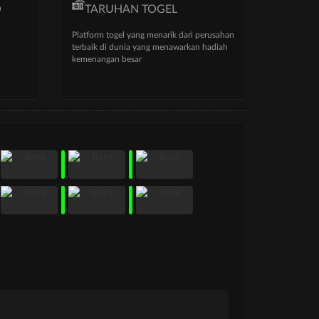
O
TARUHAN TOGEL
Platform togel yang menarik dari perusahan
terbaik di dunia yang menawarkan hadiah
kemenangan besar