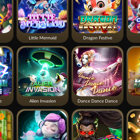
Little Mermaid
Dragon Festive
e
Alien Invasion
Dance Dance Dance