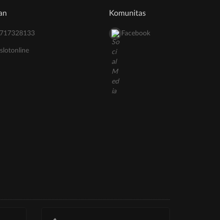
an
Komunitas
717328133
Facebook
lotonline