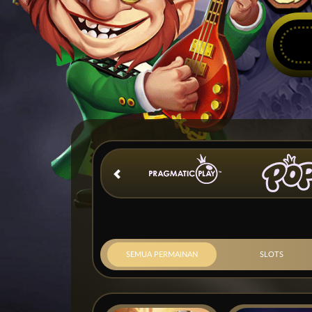
SEMUA PERMAINAN
SLOTS