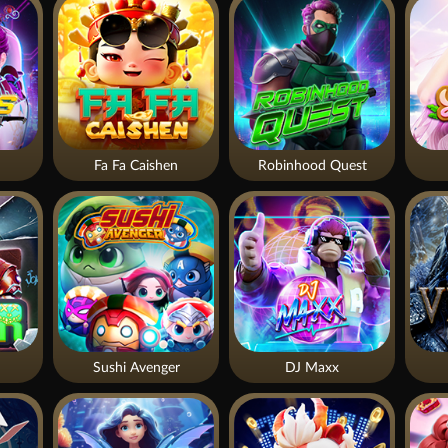
Fa Fa Caishen
Robinhood Quest
Sushi Avenger
DJ Maxx