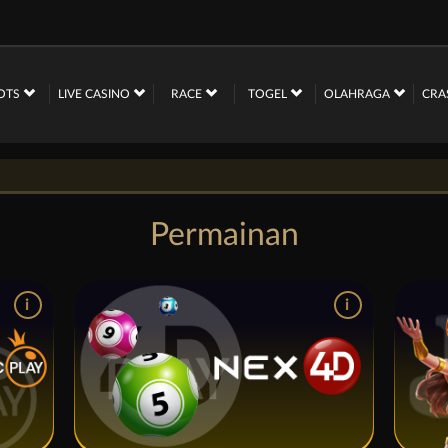
OTS
LIVE CASINO
RACE
TOGEL
OLAHRAGA
CRA
Permainan
i
i