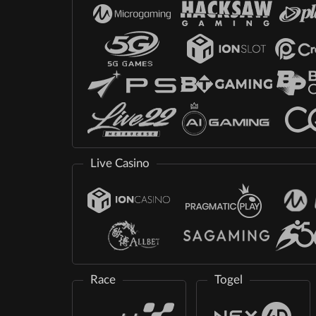
Live Casino
Race
Togel