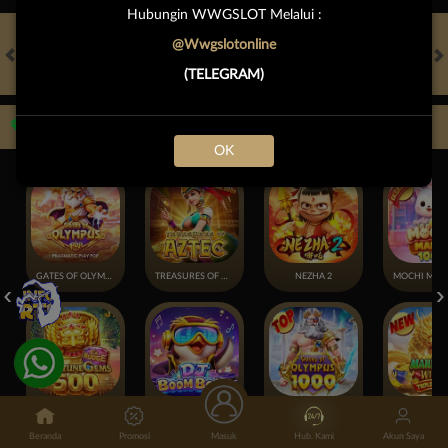
Hubungin WWGSLOT Melalui :
@Wwgslotonline
(TELEGRAM)
HOT GAMES
SLOTS
LIVE CASINO
RACE
TOGEL
OL
Game Populer
OK
GATES OF OLYMPUS POP
TREASURES OF AZTEC
NEZHA 2
FORTUNE GEMS 500
DJ BOOM BOOM
GATES OF OLYMPUS 1000
Beranda
Promosi
Masuk
Hub. Kami
Akun Saya