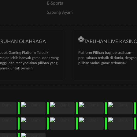
E-Sports
Sabung Ayam
ARUHAN OLAHRAGA
TARUHAN LIVE KASIN
book Gaming Platform Terbaik
Platform Pilihan bagi perusahaan-
rkan lebih banyak game, odds yang
perusahaan terbaik di dunia, dengan
tinggi, dan menyediakan pilihan yang
pilihan variasi game terbanyak
banyak untuk pemain.