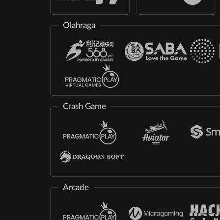
Olahraga
Crash Game
Arcade