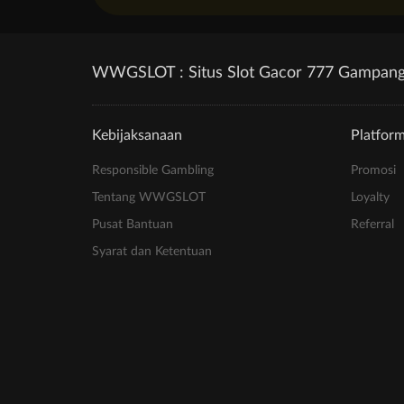
WWGSLOT : Situs Slot Gacor 777 Gampang
Kebijaksanaan
Platfor
Responsible Gambling
Promosi
Tentang WWGSLOT
Loyalty
Pusat Bantuan
Referral
Syarat dan Ketentuan