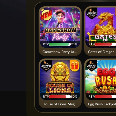
RTP
93%
RTP
Gameshow Party Jackpot Play
RTP
80%
RTP
House of Lions Megaways Jackpot Play