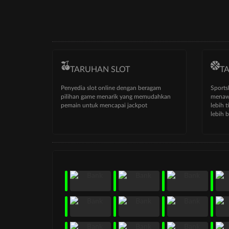
TARUHAN SLOT
T
Penyedia slot online dengan beragam
Sports
pilihan game menarik yang memudahkan
menawa
pemain untuk mencapai jackpot
lebih 
lebih 