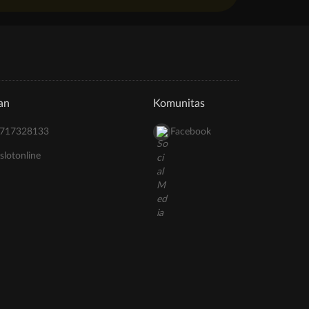
an
Komunitas
717328133
Facebook
lotonline