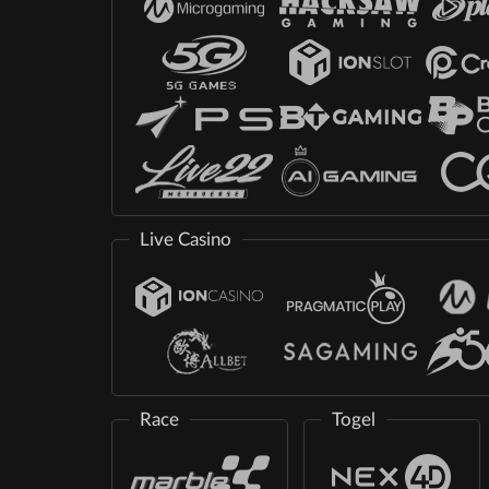
Live Casino
Race
Togel